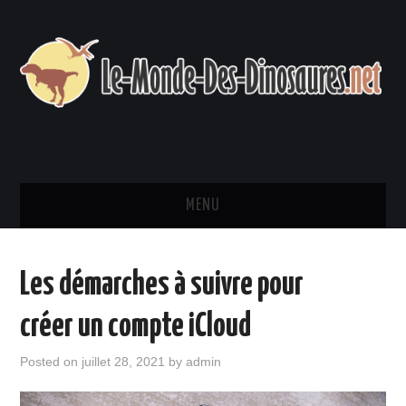
MENU
SANTÉ & INNOVATION
Les démarches à suivre pour
HIGH TECH & INTERNET
créer un compte iCloud
ENVIRONNEMENT
Posted on
juillet 28, 2021
by
admin