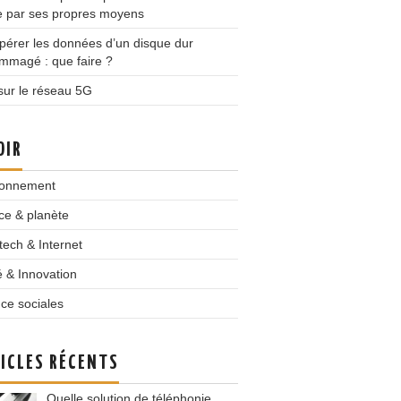
e par ses propres moyens
érer les données d’un disque dur
mmagé : que faire ?
sur le réseau 5G
OIR
ronnement
ce & planète
tech & Internet
 & Innovation
ce sociales
ICLES RÉCENTS
Quelle solution de téléphonie