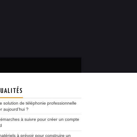
UALITÉS
e solution de téléphonie professionnelle
ser aujourd’hui ?
démarches à suivre pour créer un compte
d
atériels à prévoir pour construire un