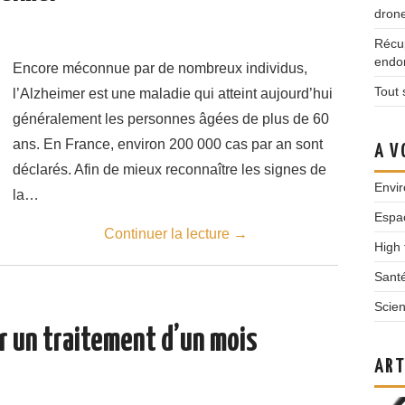
dron
Récup
endo
Encore méconnue par de nombreux individus,
Tout 
l’Alzheimer est une maladie qui atteint aujourd’hui
généralement les personnes âgées de plus de 60
ans. En France, environ 200 000 cas par an sont
A V
déclarés. Afin de mieux reconnaître les signes de
Envi
la…
Espa
Continuer la lecture
→
High 
Santé
Scien
r un traitement d’un mois
ART