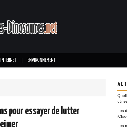
 INTERNET
ENVIRONNEMENT
ACT
Quell
utili
ns pour essayer de lutter
Les 
iClou
heimer
Les m